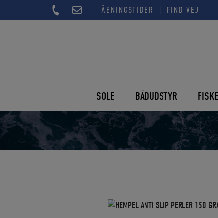
Hop
|
ÅBNINGSTIDER
FIND VEJ
til
indholdet
SOLÉ
BÅDUDSTYR
FISK