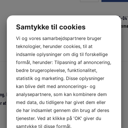
ANTI
SLIP
PERLER
Varenummer (SKU):
H41-04
150
Samtykke til cookies
Kategorier:
Hempel Dæksma
GRAM
Maling og lak
Vi og vores samarbejdspartnere bruger
GLAS
teknologier, herunder cookies, til at
KLAR
indsamle oplysninger om dig til forskellige
Beskrivelse
Yderligere information
antal
formål, herunder: Tilpasning af annoncering,
bedre brugeroplevelse, funktionalitet,
statistik og marketing. Disse oplysninger
kan blive delt med annoncerings- og
analysepartnere, som kan kombinere dem
g, hvor skridsikkerhed er ønsket.
med data, du tidligere har givet dem eller
or at opnå en skridsikker overflade på dæk og andre trædeflader.
de har indsamlet gennem din brug af deres
tjenester. Ved at klikke på 'OK' giver du
samtykke til disse formål.