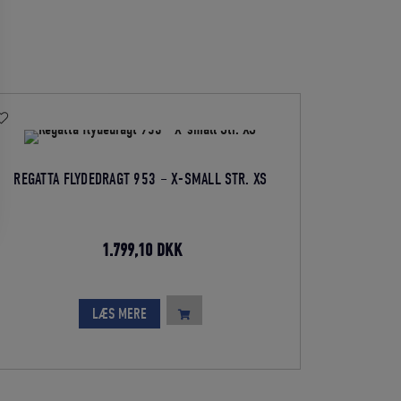
REGATTA FLYDEDRAGT 953 – X-SMALL STR. XS
Den
Den
1.799,10
DKK
oprindelige
aktuelle
pris
pris
LÆS MERE
var:
er:
1.999,00 DKK.
1.799,10 DKK.