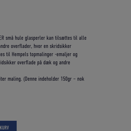
Den
aktuelle
pris
 små hule glasperler kan tilsættes til alle
er:
andre overflader, hvor en skridsikker
K.
90,00 DKK.
tes til Hempels topmalinger -emaljer og
ridsikker overflade på dæk og andre
liter maling. (Denne indeholder 150gr – nok
 KURV