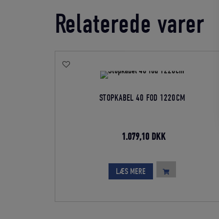
Relaterede varer
STOPKABEL 40 FOD 1220CM
Den
Den
1.079,10
DKK
oprindelige
aktuelle
pris
pris
LÆS MERE
var:
er:
1.199,00 DKK.
1.079,10 DKK.