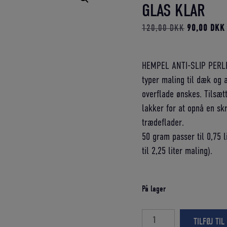
GLAS KLAR
Den
120,00
DKK
90,00
DKK
oprindelige
pris
HEMPEL ANTI-SLIP PERLER
var:
typer maling til dæk og 
120,00 DK
overflade ønskes. Tilsæt
lakker for at opnå en sk
trædeflader.
50 gram passer til 0,75 
til 2,25 liter maling).
På lager
HEMPEL
TILFØJ TIL