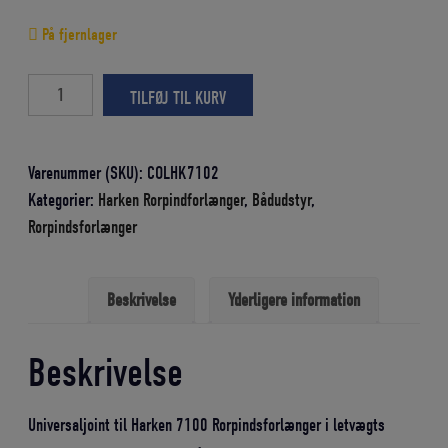
På fjernlager
Harken
TILFØJ TIL KURV
7100
Rorpindsforlænger
Universaljoint
Varenummer (SKU):
COLHK7102
antal
Kategorier:
Harken Rorpindforlænger
,
Bådudstyr
,
Rorpindsforlænger
Beskrivelse
Yderligere information
Beskrivelse
Universaljoint til Harken 7100 Rorpindsforlænger i letvægts