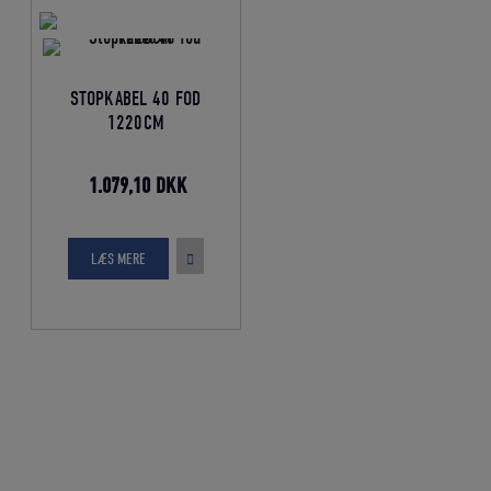
STOPKABEL 40 FOD
1220CM
Den
Den
1.079,10
DKK
oprindelige
aktuelle
pris
pris
LÆS MERE
var:
er:
1.199,00 DKK.
1.079,10 DKK.