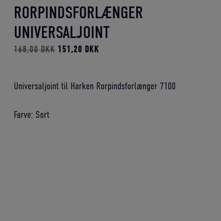
RORPINDSFORLÆNGER
UNIVERSALJOINT
Den
Den
168,00
DKK
151,20
DKK
oprindelige
aktuelle
pris
pris
Universaljoint til Harken Rorpindsforlænger 7100
var:
er:
168,00 DKK.
151,20 DKK.
Farve: Sort