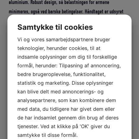
aluminium. Robust design, så belastningen for armene
minimeres, også ved barske betingelser. Håndtaget er udsyret
med vandfast gummibelægning som sikre et godt greb uden man
Samtykke til cookies
behøver at gå på kompromis med bådens rytme. Effektiv for
Vi og vores samarbejdspartnere bruger
justering af konstant trim, krængning og vægplacering.
teknologier, herunder cookies, til at
Rorpindsforlængeren kan roteres 360 grader i beslaget.
indsamle oplysninger om dig til forskellige
formål, herunder: Tilpasning af annoncering,
bedre brugeroplevelse, funktionalitet,
statistik og marketing. Disse oplysninger
kan blive delt med annoncerings- og
Yderligere information
analysepartnere, som kan kombinere dem
med data, du tidligere har givet dem eller
Vægt
0,3 kg
de har indsamlet gennem din brug af deres
tjenester. Ved at klikke på 'OK' giver du
samtykke til disse formål.