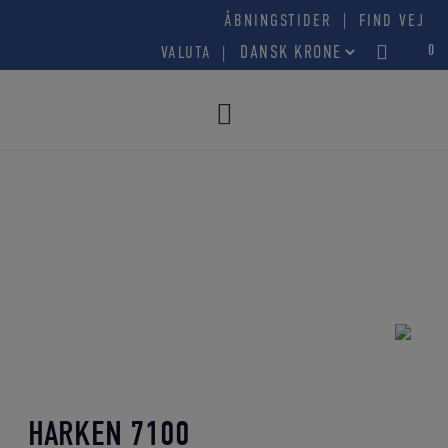
Hop
|
ÅBNINGSTIDER
FIND VEJ
til
0
VALUTA
indholdet
HARKEN 7100