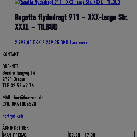
pris
pris
var:
er:
145,00 DKK.
130,50 DKK.
Regatta flydedragt 911 – XXX-large Str.
XXXL – TILBUD
Den
Den
2.999,00
DKK
2.249,25
DKK
Læs mere
oprindelige
aktuelle
KONTAKT
pris
pris
var:
er:
BUE-NET
2.999,00 DKK.
2.249,25 DKK.
Søndre Tangvej 14
2791 Dragør
TLF. 32 53 42 76
MAIL. bue@bue-net.dk
CVR. DK41006528
Fortryd køb
ÅBNINGSTIDER
MAN-FREDAG
09.00 - 17.30