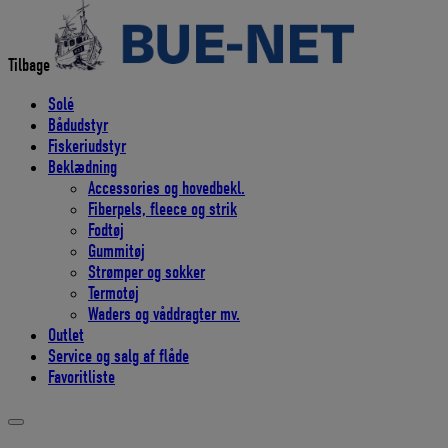
efter:
Tilbage
Solé
Bådudstyr
Fiskeriudstyr
Beklædning
Accessories og hovedbekl.
Fiberpels, fleece og strik
Fodtøj
Gummitøj
Strømper og sokker
Termotøj
Waders og våddragter mv.
Outlet
Service og salg af flåde
Favoritliste