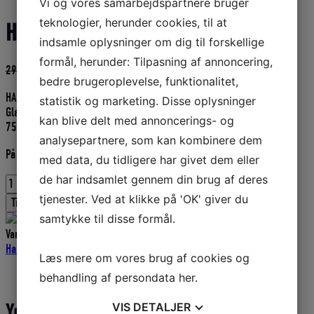
Vi og vores samarbejdspartnere bruger
teknologier, herunder cookies, til at
Hammerite Sølv 750 ML glat effekt
indsamle oplysninger om dig til forskellige
formål, herunder: Tilpasning af annoncering,
Den
Den
295,00
DKK
265,50
DKK
bedre brugeroplevelse, funktionalitet,
oprindelige
aktuelle
HAMMERITE SØLV
pris
pris
statistik og marketing. Disse oplysninger
Glat effekt.
var:
er:
kan blive delt med annoncerings- og
750 ml.
295,00 DKK.
265,50 DKK.
analysepartnere, som kan kombinere dem
På fjernlager
med data, du tidligere har givet dem eller
de har indsamlet gennem din brug af deres
Hammerite
Sølv
tjenester. Ved at klikke på 'OK' giver du
Tilføj til kurv
750
samtykke til disse formål.
ML
Varenummer (SKU):
B350203070
Kategorier:
Bådudstyr
,
Maling-
glat
Hammerit
effekt
Læs mere om vores brug af cookies og
antal
Yderligere information
behandling af persondata
her
.
VIS
DETALJER
Yderligere information