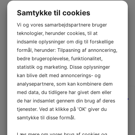
Den
Den
467,33
DKK
Samtykke til cookies
oprindelige
aktuelle
pris
pris
var:
er:
LÆS MERE
Vi og vores samarbejdspartnere bruger
519,25 DKK.
467,33 DKK.
teknologier, herunder cookies, til at
indsamle oplysninger om dig til forskellige
formål, herunder: Tilpasning af annoncering,
bedre brugeroplevelse, funktionalitet,
statistik og marketing. Disse oplysninger
kan blive delt med annoncerings- og
analysepartnere, som kan kombinere dem
med data, du tidligere har givet dem eller
de har indsamlet gennem din brug af deres
Nylon net 210d/15 – 12mm
tjenester. Ved at klikke på 'OK' giver du
200ma 3000kn
samtykke til disse formål.
Den
Den
2.558,70
DKK
oprindelige
aktuelle
Læs mere om vores brug af cookies og
pris
pris