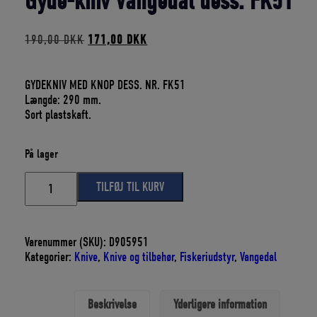
Gyde-kniv Vangedal dess. FK51
Den
Den
190,00
DKK
171,00
DKK
oprindelige
aktuelle
pris
pris
var:
er:
GYDEKNIV MED KNOP DESS. NR. FK51
190,00 DKK.
171,00 DKK.
Længde: 290 mm.
Sort plastskaft.
På lager
Gyde-
TILFØJ TIL KURV
kniv
Vangedal
dess.
FK51
Varenummer (SKU):
D905951
antal
Kategorier:
Knive
,
Knive og tilbehør
,
Fiskeriudstyr
,
Vangedal
Beskrivelse
Yderligere information