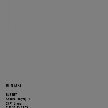
KONTAKT
BUE-NET
Søndre Tangvej 14
2791 Dragør
TLF. 32 53 42 76