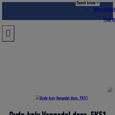
Hop
til
ÅBNINGSTIDE
indholdet
FIND V