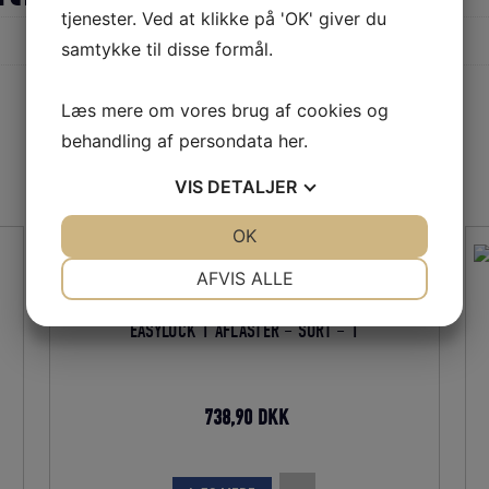
tjenester. Ved at klikke på 'OK' giver du
samtykke til disse formål.
Læs mere om vores brug af cookies og
behandling af persondata
her
.
VIS
DETALJER
JA
NEJ
OK
JA
NEJ
NØDVENDIGE
PRÆFERENCER
AFVIS ALLE
JA
NEJ
JA
NEJ
EASYLOCK 1 AFLASTER – SORT – 1
MARKETING
STATISTIK
Den
Den
738,90
DKK
oprindelige
aktuelle
pris
pris