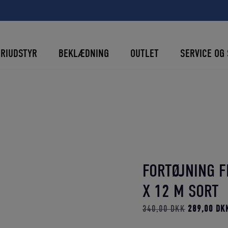
ERIUDSTYR
BEKLÆDNING
OUTLET
SERVICE OG 
FORTØJNING F
X 12 M SORT
Den
340,00
DKK
289,00
DK
oprindelige