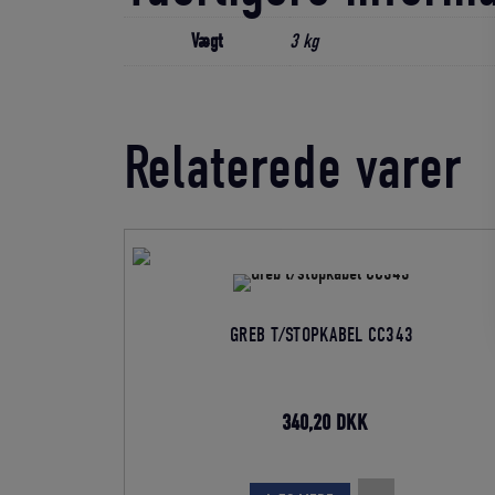
Vægt
3 kg
Relaterede varer
GREB T/STOPKABEL CC343
Den
Den
340,20
DKK
oprindelige
aktuelle
pris
pris