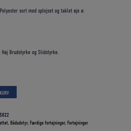
pris
 Polyester sort med splejset og taklet øje ø:
er:
K.
289,00 DKK.
 Høj Brudstyrke og Slidstyrke.
 KURV
5022
ettet
,
Bådudstyr
,
Færdige fortøjninger
,
Fortøjninger