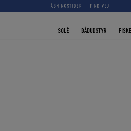
Hop
|
ÅBNINGSTIDER
FIND VEJ
til
indholdet
SOLÉ
BÅDUDSTYR
FISK