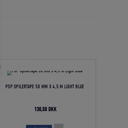
PSP SPILERTAPE 50 MM X 4,5 M LIGHT BLUE
Den
Den
130,50
DKK
oprindelige
aktuelle
pris
pris