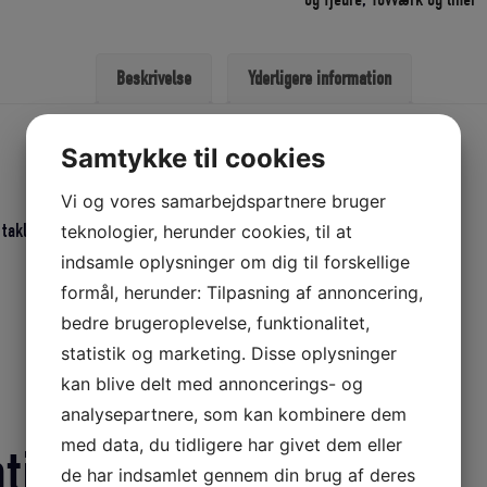
12
M
Beskrivelse
Yderligere information
SORT
antal
Samtykke til cookies
Vi og vores samarbejdspartnere bruger
 taklet øje ø: 25 cm
teknologier, herunder cookies, til at
indsamle oplysninger om dig til forskellige
formål, herunder: Tilpasning af annoncering,
bedre brugeroplevelse, funktionalitet,
statistik og marketing. Disse oplysninger
kan blive delt med annoncerings- og
analysepartnere, som kan kombinere dem
med data, du tidligere har givet dem eller
ation
de har indsamlet gennem din brug af deres