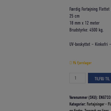
pris
Færdig Fortøjning Flettet
var:
25 cm
340,00 DK
18 mm x 12 meter
Brudstyrke: 4500 kg.
UV-beskyttet – Kinkefri –
På fjernlager
FORTØJNING
TILFØJ TIL
FLETTET
POLYESTER
18
Varenummer (SKU):
ENG733
MM
Kategorier:
Fortøjninger - Fl
X
og fjedre
,
Tovværk og liner