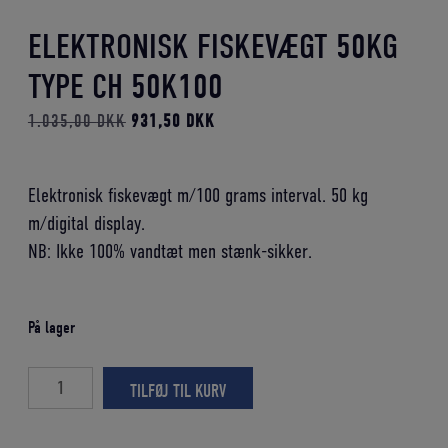
ELEKTRONISK FISKEVÆGT 50KG
TYPE CH 50K100
Den
Den
1.035,00
DKK
931,50
DKK
oprindelige
aktuelle
pris
pris
Elektronisk fiskevægt m/100 grams interval. 50 kg
var:
er:
m/digital display.
1.035,00 DKK.
931,50 DKK.
NB: Ikke 100% vandtæt men stænk-sikker.
På lager
Elektronisk
TILFØJ TIL KURV
fiskevægt
50kg