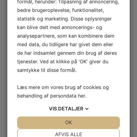
formål, herunder: Tilpasning af annoncering,
Relaterede varer
bedre brugeroplevelse, funktionalitet,
statistik og marketing. Disse oplysninger
kan blive delt med annoncerings- og
analysepartnere, som kan kombinere dem
med data, du tidligere har givet dem eller
de har indsamlet gennem din brug af deres
NYLON NET 210D/15 –
NYLON NET 210D/15 –
tjenester. Ved at klikke på 'OK' giver du
15MM 75MA 3000KN
16MM 200MA 3000KN
samtykke til disse formål.
Den
Den
Den
Den
1.102,05
DKK
2.836,80
DKK
Læs mere om vores brug af cookies og
oprindelige
aktuelle
oprindelige
aktuelle
behandling af persondata
her
.
pris
pris
pris
pris
LÆS MERE
LÆS MERE
VIS
DETALJER
var:
er:
var:
er:
1.224,50 DKK.
1.102,05 DKK.
3.152,00 DKK.
2.836,80 D
JA
NEJ
OK
JA
NEJ
NØDVENDIGE
PRÆFERENCER
AFVIS ALLE