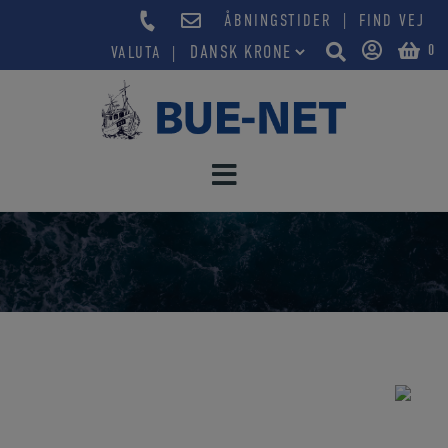
Hop
|
ÅBNINGSTIDER
FIND VEJ
til
0
VALUTA
indholdet