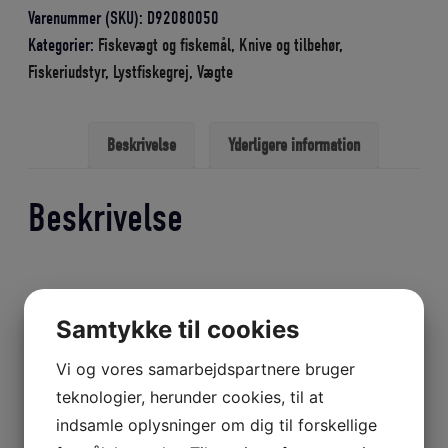
Type
Varenummer (SKU):
D92080050
CH
Kategorier:
Fiskevægt og fiskemål
,
Knive og tilbehør
,
50K100
Fiskeriudstyr
,
Lystfiskegrej
,
Vægte
antal
Beskrivelse
Yderligere information
Beskrivelse
Yderligere information
Samtykke til cookies
Vægt
0,5 kg
Vi og vores samarbejdspartnere bruger
teknologier, herunder cookies, til at
indsamle oplysninger om dig til forskellige