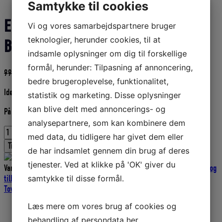
Samtykke til cookies
EL-KNIV TIL TOVVÆRK 230V/60W
Vi og vores samarbejdspartnere bruger
teknologier, herunder cookies, til at
BLÅ
indsamle oplysninger om dig til forskellige
formål, herunder: Tilpasning af annoncering,
Den
Den
999,00
DKK
899,10
DKK
bedre brugeroplevelse, funktionalitet,
oprindelige
aktuelle
Ideel til afkap af liner og tovværk.
pris
pris
statistik og marketing. Disse oplysninger
var:
er:
kan blive delt med annoncerings- og
På fjernlager
999,00 DKK.
899,10 DKK.
analysepartnere, som kan kombinere dem
EL-
med data, du tidligere har givet dem eller
KNIV
Tilføj til kurv
de har indsamlet gennem din brug af deres
TIL
TOVVÆRK
tjenester. Ved at klikke på 'OK' giver du
Varenummer (SKU):
ENG13285050
Kategorier:
Knive
,
El-knive
,
Knive og
230V/60W
samtykke til disse formål.
tilbehør
,
Liner og tovværk
,
Bådudstyr
,
Tovværk
,
Fiskeriudstyr
,
BLÅ
Tovbrænder
,
Tovbrænder
,
Tovværk og liner
antal
Læs mere om vores brug af cookies og
Yderligere information
behandling af persondata
her
.