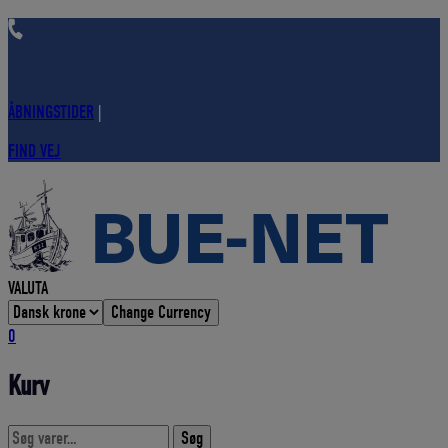
Hop
til
indholdet
ÅBNINGSTIDER
|
FIND VEJ
VALUTA
Change Currency
0
Kurv
Søg
Søg