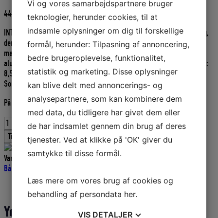
Vi og vores samarbejdspartnere bruger
Den
Den
449,00
DKK
381,65
DKK
teknologier, herunder cookies, til at
oprindelige
aktuelle
indsamle oplysninger om dig til forskellige
INTERNATIONAL CRUISER 250 er en effektiv selvpolerende bundmaling,
pris
pris
der yder god beskyttelse mod begroning. Opbygger ikke tykke lag
var:
er:
formål, herunder: Tilpasning af annoncering,
maling over flere sæsoner. Bruges på glasfiber, stål, bly, træ og
449,00 DKK.
381,65 DKK.
bedre brugeroplevelse, funktionalitet,
aluminium. Fartområde op til ca. 30 knob. Fortynder: nr.3. Rækkeevne:
statistik og marketing. Disse oplysninger
8,5 m.-/l.
Sort – 0,75 liter.
kan blive delt med annoncerings- og
analysepartnere, som kan kombinere dem
På lager
med data, du tidligere har givet dem eller
CRUISER
de har indsamlet gennem din brug af deres
250
Tilføj til kurv
tjenester. Ved at klikke på 'OK' giver du
INTERNATIONAL
-
samtykke til disse formål.
Varenummer (SKU):
P1632020
Kategorier:
International bundmaling
,
750
Bådudstyr
,
Maling-International
ML
Læs mere om vores brug af cookies og
BLACK
Yderligere information
antal
behandling af persondata
her
.
Yderligere information
VIS
DETALJER