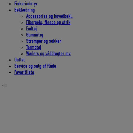
Fiskeriudstyr
Beklædning
Accessories og hovedbekl.
Fiberpels, fleece og strik
Fodtøj
Gummitøj
Strømper og sokker
Termotøj
Waders og våddragter mv.
Outlet
Service og salg af flåde
Favoritliste