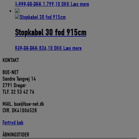
Den
Den
1.999,00
DKK
1.799,10
DKK
Læs mere
oprindelige
aktuelle
pris
pris
var:
er:
1.999,00 DKK.
1.799,10 DKK.
Stopkabel 30 fod 915cm
Den
Den
929,00
DKK
836,10
DKK
Læs mere
oprindelige
aktuelle
KONTAKT
pris
pris
var:
er:
BUE-NET
929,00 DKK.
836,10 DKK.
Søndre Tangvej 14
2791 Dragør
TLF. 32 53 42 76
MAIL. bue@bue-net.dk
CVR. DK41006528
Fortryd køb
ÅBNINGSTIDER