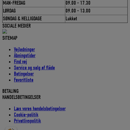
MAN-FREDAG
09.00 - 17.30
LØRDAG
09.00 - 13.00
SØNDAG & HELLIGDAGE
Lukket
SOCIALE MEDIER
SITEMAP
Vejledninger
Åbningstider
Find vej
Service og salg af flåde
Betingelser
Favoritliste
BETALING
HANDELSBETINGELSER
Læs vores handelsbetingelser
Cookie-politik
Privatlivspolitik