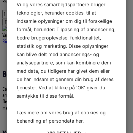
På lager
pris
pris
Vi og vores samarbejdspartnere bruger
var:
er:
teknologier, herunder cookies, til at
COELAN
696,00 DKK.
591,60 DKK.
COATING
indsamle oplysninger om dig til forskellige
Tilføj til kurv
MAT
formål, herunder: Tilpasning af annoncering,
750ML
Varenummer (SKU):
LANKT45543001
Kategorier:
Maling-Coelan
,
bedre brugeroplevelse, funktionalitet,
antal
Bådudstyr
,
Maling-Epifanes
,
Epifanes Lak
,
Maling og lak
statistik og marketing. Disse oplysninger
Beskrivelse
kan blive delt med annoncerings- og
Yderligere information
analysepartnere, som kan kombinere dem
med data, du tidligere har givet dem eller
Beskrivelse
de har indsamlet gennem din brug af deres
tjenester. Ved at klikke på 'OK' giver du
Coelan Coating Mat Lak 750ml – Tysk produceret hård lak, kan
anvendes på både træ og glasfiber over vandlinjen. – Hvis du ønsker
samtykke til disse formål.
flere lag, så skal du bruge den klare lak til at opbygge og så slutte af
med denne matte udgave af lakken.
Læs mere om vores brug af cookies og
behandling af persondata
her
.