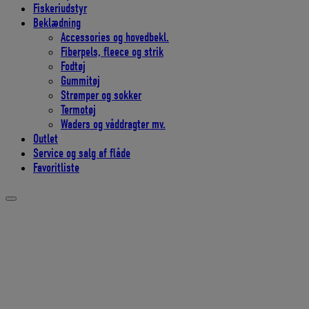
Fiskeriudstyr
Beklædning
Accessories og hovedbekl.
Fiberpels, fleece og strik
Fodtøj
Gummitøj
Strømper og sokker
Termotøj
Waders og våddragter mv.
Outlet
Service og salg af flåde
Favoritliste