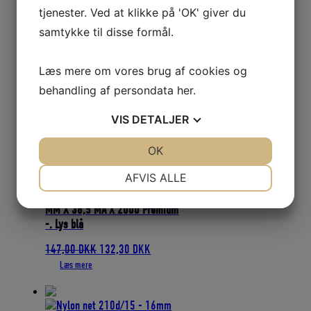
tjenester. Ved at klikke på 'OK' giver du
Vægt
1 kg
samtykke til disse formål.
Læs mere om vores brug af cookies og
Relaterede varer
behandling af persondata
her
.
VIS
DETALJER
JA
NEJ
OK
JA
NEJ
NØDVENDIGE
PRÆFERENCER
AFVIS ALLE
TORSKEGARN UMONT. 0,33 X 55
JA
NEJ
JA
NEJ
MM X 38,5 MA X 2000 Premium
MARKETING
STATISTIK
-. Lys blå
Den
Den
147,00
DKK
132,30
DKK
oprindelige
aktuelle
Læs mere
pris
pris
var:
er:
147,00 DKK.
132,30 DKK.