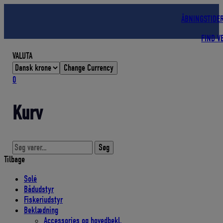
Hop
til
ÅBNINGSTIDE
indholdet
FIND V
VALUTA
Change Currency
0
Kurv
Søg
Søg
efter:
Tilbage
Solé
Bådudstyr
Fiskeriudstyr
Beklædning
Accessories og hovedbekl.