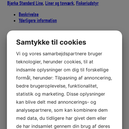
Bjørkø Standard Line
,
Liner og tovværk
,
Fiskeriudstyr
Pris
pr.
Beskrivelse
100
Yderligere information
meter
/
bundt
Beskrivelse
Samtykke til cookies
antal
Vi og vores samarbejdspartnere bruger
BJØRKØ Standard Flydeline overtælle nr. 2,5
teknologier, herunder cookies, til at
Opdrift pr. 100 meter – 1200 gram.
indsamle oplysninger om dig til forskellige
Flådafstand (flådmidte) 37 cm.
Brudstyrke 60 kg.
formål, herunder: Tilpasning af annoncering,
Bundter a 100 meter.
bedre brugeroplevelse, funktionalitet,
BJØRKØ Standard Flydeline overtælle er en god flydeline til mindre
statistik og marketing. Disse oplysninger
garn, hobby fiskegarn, fiskenet m.m.
Flydelinen – overtællen, tåler en vanddybde ned til 50 meter.
kan blive delt med annoncerings- og
analysepartnere, som kan kombinere dem
Yderligere information
med data, du tidligere har givet dem eller
de har indsamlet gennem din brug af deres