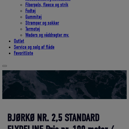
Fiberpels, fleece og strik
Fodtøj
Gummitøj
Strømper og sokker
Termotøj
Waders og våddragter mv.
Outlet
Service og salg af flåde
Favoritliste
BJØRKØ NR. 2,5 STANDARD