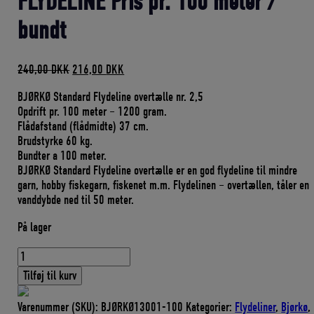
FLYDELINE Pris pr. 100 meter /
bundt
Den
Den
240,00
DKK
216,00
DKK
oprindelige
aktuelle
BJØRKØ Standard Flydeline overtælle nr. 2,5
pris
pris
Opdrift pr. 100 meter – 1200 gram.
var:
er:
Flådafstand (flådmidte) 37 cm.
240,00 DKK.
216,00 DKK.
Brudstyrke 60 kg.
Bundter a 100 meter.
BJØRKØ Standard Flydeline overtælle er en god flydeline til mindre
garn, hobby fiskegarn, fiskenet m.m. Flydelinen – overtællen, tåler en
vanddybde ned til 50 meter.
På lager
BJØRKØ
NR.
Tilføj til kurv
2,5
STANDARD
Varenummer (SKU):
BJØRKØ13001-100
Kategorier:
Flydeliner
,
Bjørkø
,
FLYDELINE