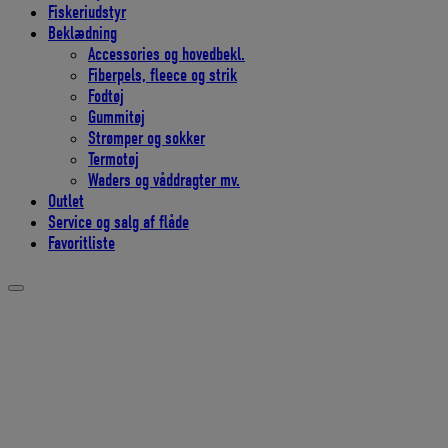
Fiskeriudstyr
Beklædning
Accessories og hovedbekl.
Fiberpels, fleece og strik
Fodtøj
Gummitøj
Strømper og sokker
Termotøj
Waders og våddragter mv.
Outlet
Service og salg af flåde
Favoritliste