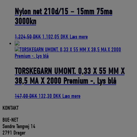
var:
er:
3.089,00 DKK.
2.780,10 DKK.
Nylon net 210d/15 – 15mm 75ma
3000kn
Den
Den
1.224,50
DKK
1.102,05
DKK
Læs mere
oprindelige
aktuelle
pris
pris
var:
er:
1.224,50 DKK.
1.102,05 DKK.
TORSKEGARN UMONT. 0,33 X 55 MM X
38,5 MA X 2000 Premium -. Lys blå
Den
Den
147,00
DKK
132,30
DKK
Læs mere
oprindelige
aktuelle
KONTAKT
pris
pris
var:
er:
BUE-NET
147,00 DKK.
132,30 DKK.
Søndre Tangvej 14
2791 Dragør