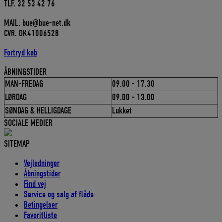
TLF. 32 53 42 76
MAIL. bue@bue-net.dk
CVR. DK41006528
Fortryd køb
ÅBNINGSTIDER
MAN-FREDAG
09.00 - 17.30
LØRDAG
09.00 - 13.00
SØNDAG & HELLIGDAGE
Lukket
SOCIALE MEDIER
SITEMAP
Vejledninger
Åbningstider
Find vej
Service og salg af flåde
Betingelser
Favoritliste