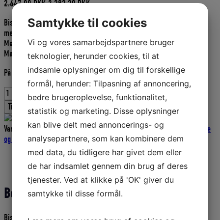
Den
Den
2.647,00
DKK
2.382,30
DKK
oprindelige
aktuelle
Samtykke til cookies
Bismarvægt 10 kg
pris
pris
med hængelod.
var:
er:
Vi og vores samarbejdspartnere bruger
Med skala i rustfrit stål.
2.647,00 DKK.
2.382,30 DKK.
Max. vægt 10 kg
teknologier, herunder cookies, til at
indsamle oplysninger om dig til forskellige
På fjernlager
formål, herunder: Tilpasning af annoncering,
Bismervægt
bedre brugeroplevelse, funktionalitet,
m/rustfri
Tilføj til kurv
statistik og marketing. Disse oplysninger
vejestang/Hængelod
10
kan blive delt med annoncerings- og
Varenummer (SKU):
D9210-H
Kategorier:
Fiskevægt og fiskemål
,
Knive
kg
analysepartnere, som kan kombinere dem
og tilbehør
,
Fiskeriudstyr
antal
med data, du tidligere har givet dem eller
Beskrivelse
de har indsamlet gennem din brug af deres
Yderligere information
tjenester. Ved at klikke på 'OK' giver du
Beskrivelse
samtykke til disse formål.
Bismarvægt med hængelod.