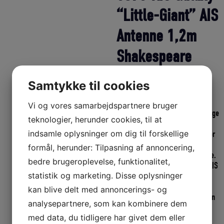
“Little-Giant” AIS
Antenne 1,2m
Shakespeare
Den
Den
1.595,00
DKK
1.435,50
DKK
Samtykke til cookies
oprindelige
aktuel
Shakespeare 5396-AIS Little
pris
pris
Vi og vores samarbejdspartnere bruger
Giant™ er en bredbånds 1/2 bølge
var:
er:
teknologier, herunder cookies, til at
VHF Antenne på 1,2m med 3dB
1.595,00 DKK.
1.435
indsamle oplysninger om dig til forskellige
Gain, der er specielt designet for
at imødekomme kravene til
formål, herunder: Tilpasning af annoncering,
båndbredde fra AIS Transpondere.
bedre brugeroplevelse, funktionalitet,
Shakespeare’s Galaxy® 5396-AIS
statistik og marketing. Disse oplysninger
antenne er fremstillet i en
højkvalitets glasfiber
kan blive delt med annoncerings- og
konstruktion, der matcher resten
analysepartnere, som kan kombinere dem
af Galaxy serien. – SUPER
med data, du tidligere har givet dem eller
Antenne!