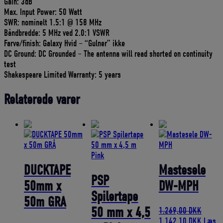
Gain: 3dB
Max. Input Power: 50 Watt
SWR: nominelt 1.5:1 @ 158 MHz
Båndbredde: 5 MHz ved 2.0:1 VSWR
Farve/finish: Galaxy Hvid – “Gulner” ikke
DC Ground: DC Grounded – The antenna will read shorted on continuity
test
Shakespeare Limited Warranty: 5 years
Relaterede varer
DUCKTAPE
Mastesele
PSP
50mm x
DW-MPH
Spilertape
50m GRÅ
50 mm x 4,5
1.269,00
DKK
Den
Den
1.142,10
DKK
Læs