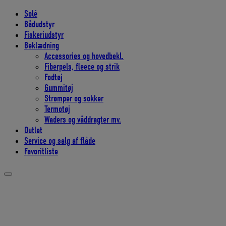
Solé
Bådudstyr
Fiskeriudstyr
Beklædning
Accessories og hovedbekl.
Fiberpels, fleece og strik
Fodtøj
Gummitøj
Strømper og sokker
Termotøj
Waders og våddragter mv.
Outlet
Service og salg af flåde
Favoritliste