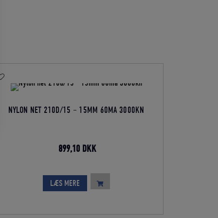
NYLON NET 210D/15 – 15MM 60MA 3000KN
Den
Den
899,10
DKK
oprindelige
aktuelle
pris
pris
LÆS MERE
var:
er:
999,00 DKK.
899,10 DKK.