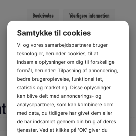
mm
blå,
Beskrivelse
Yderligere information
ruller
a
Samtykke til cookies
220
mtr.
Vi og vores samarbejdspartnere bruger
antal
teknologier, herunder cookies, til at
indsamle oplysninger om dig til forskellige
formål, herunder: Tilpasning af annoncering,
bedre brugeroplevelse, funktionalitet,
statistik og marketing. Disse oplysninger
kan blive delt med annoncerings- og
ation
analysepartnere, som kan kombinere dem
med data, du tidligere har givet dem eller
de har indsamlet gennem din brug af deres
tjenester. Ved at klikke på 'OK' giver du