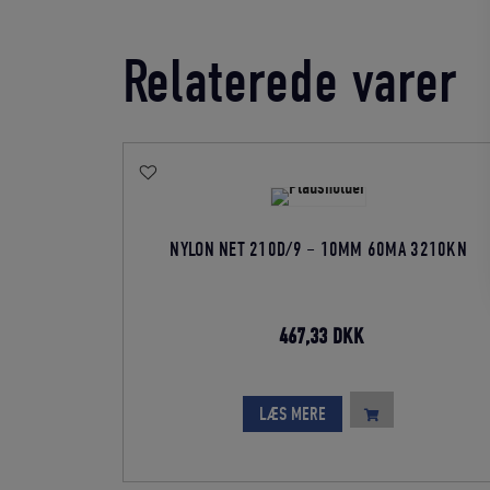
Relaterede varer
NYLON NET 210D/9 – 10MM 60MA 3210KN
Den
Den
467,33
DKK
oprindelige
aktuelle
pris
pris
LÆS MERE
var:
er:
519,25 DKK.
467,33 DKK.