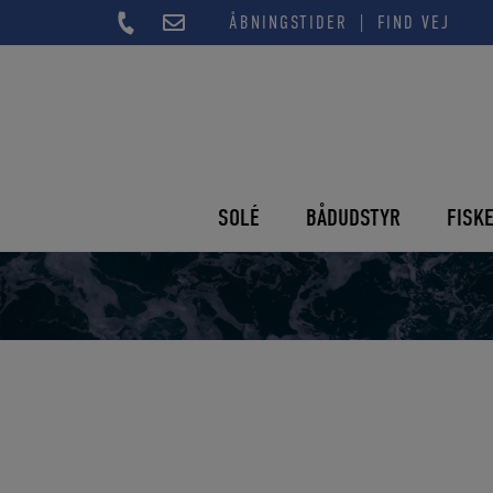
Hop
|
ÅBNINGSTIDER
FIND VEJ
til
indholdet
SOLÉ
BÅDUDSTYR
FISK