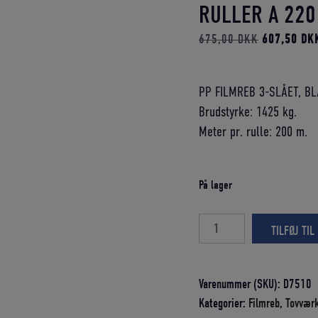
RULLER A 220
Den
675,00
DKK
607,50
DK
oprindelige
pris
PP FILMREB 3-SLÅET, BL
var:
Brudstyrke: 1425 kg.
675,00 DK
Meter pr. rulle: 200 m.
På lager
3-
TILFØJ TIL
slået
PP
filmreb
Varenummer (SKU):
D7510
10,0
Kategorier:
Filmreb
,
Tovvær