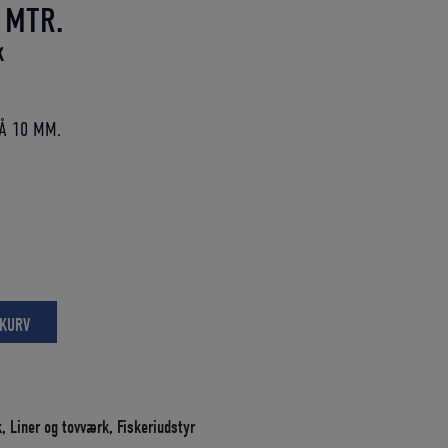
 MTR.
Den
K
aktuelle
pris
Å 10 MM.
er:
K.
607,50 DKK.
 KURV
k
,
Liner og tovværk
,
Fiskeriudstyr