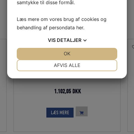
samtykke til disse formål.
Læs mere om vores brug af cookies og
behandling af persondata
her
.
VIS
DETALJER
JA
NEJ
OK
JA
NEJ
NØDVENDIGE
PRÆFERENCER
AFVIS ALLE
NYLON NET 210D/15 – 15MM 75MA 3000KN
JA
NEJ
JA
NEJ
MARKETING
STATISTIK
Den
Den
1.102,05
DKK
oprindelige
aktuelle
pris
pris
LÆS MERE
var:
er:
1.224,50 DKK.
1.102,05 DKK.