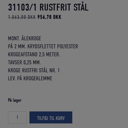
31103/1 RUSTFRIT STÅL
Den
Den
1.063,00
DKK
956,70
DKK
oprindelige
aktuelle
pris
pris
MONT. ÅLEKROGE
var:
er:
PÅ 2 MM. KRYDSFLETTET POLYESTER
1.063,00 DKK.
956,70 DKK.
KROGEAFSTAND 2,5 METER.
TAVSER 0,25 MM.
KROGE RUSTFRI STÅL NR. 1
LEV. PÅ KROGEKLEMME
På lager
100
TILFØJ TIL KURV
stk.