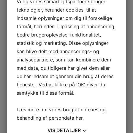
Vi og vores samarbejdspartnere bruger
teknologier, herunder cookies, til at
Yderligere information
indsamle oplysninger om dig til forskellige
formål, herunder: Tilpasning af annoncering,
Vægt
0,9 kg
bedre brugeroplevelse, funktionalitet,
statistik og marketing. Disse oplysninger
kan blive delt med annoncerings- og
analysepartnere, som kan kombinere dem
Relaterede varer
med data, du tidligere har givet dem eller
de har indsamlet gennem din brug af deres
tjenester. Ved at klikke på 'OK' giver du
samtykke til disse formål.
Læs mere om vores brug af cookies og
NYLON NET 210D/15 –
NYLON NET 210D/15 –
behandling af persondata
her
.
14MM 200MA 3000KN
20MM 23MA 3000KN
VIS
DETALJER