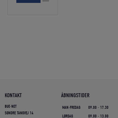
var:
er:
519,25 DKK.
467,33 DKK.
KONTAKT
ÅBNINGSTIDER
BUE-NET
MAN-FREDAG
09.00 - 17.30
SØNDRE TANGVEJ 14
LØRDAG
09.00 - 13.00