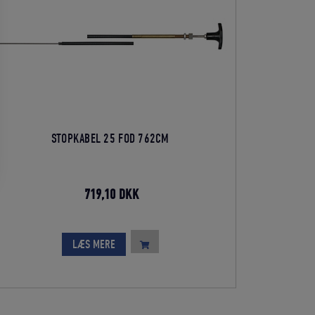
STOPKABEL 25 FOD 762CM
Den
Den
719,10
DKK
oprindelige
aktuelle
pris
pris
LÆS MERE
var:
er:
799,00 DKK.
719,10 DKK.