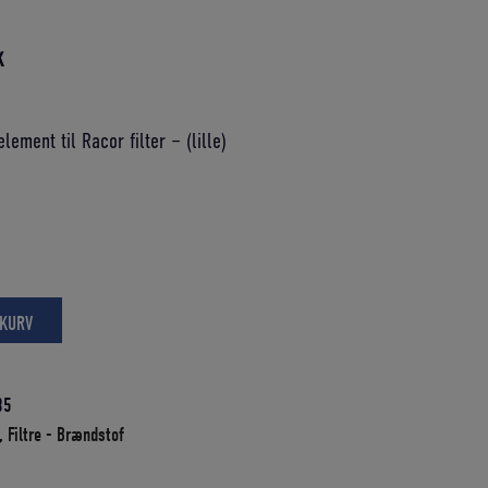
Den
K
aktuelle
pris
lement til Racor filter – (lille)
er:
K.
101,70 DKK.
 KURV
35
,
Filtre - Brændstof