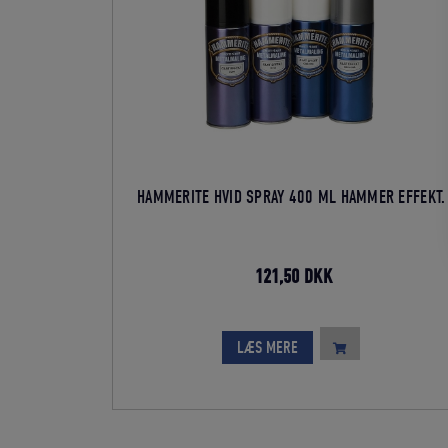
HAMMERITE HVID SPRAY 400 ML HAMMER EFFEKT.
Den
Den
121,50
DKK
oprindelige
aktuelle
pris
pris
LÆS MERE
var:
er:
135,00 DKK.
121,50 DKK.