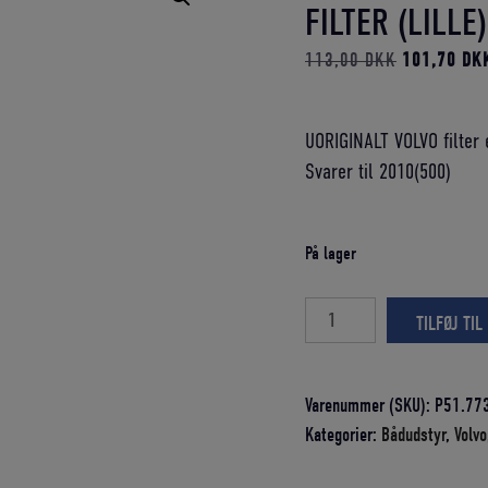
FILTER (LILLE)
Den
113,00
DKK
101,70
DK
oprindelige
pris
UORIGINALT VOLVO filter e
var:
Svarer til 2010(500)
113,00 DK
På lager
VOLVO
TILFØJ TIL
FILTER
ELEMENT
TIL
Varenummer (SKU):
P51.77
RACOR
Kategorier:
Bådudstyr
,
Volvo
FILTER
(LILLE)