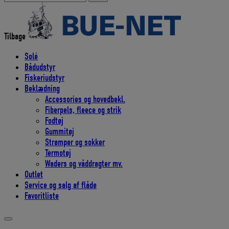
efter:
Tilbage
Solé
Bådudstyr
Fiskeriudstyr
Beklædning
Accessories og hovedbekl.
Fiberpels, fleece og strik
Fodtøj
Gummitøj
Strømper og sokker
Termotøj
Waders og våddragter mv.
Outlet
Service og salg af flåde
Favoritliste