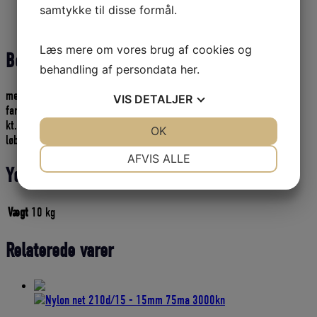
10
samtykke til disse formål.
Beskrivelse
kg
Yderligere information
pr.
kasse
Læs mere om vores brug af cookies og
Beskrivelse
antal
behandling af persondata
her
.
medløber 3 mm.
VIS
DETALJER
farve hvid
kt. = 10 kg
JA
NEJ
OK
JA
NEJ
løbelængde ca. 250 meter pr. kg
NØDVENDIGE
PRÆFERENCER
AFVIS ALLE
Yderligere information
JA
NEJ
JA
NEJ
MARKETING
STATISTIK
Vægt
10 kg
Relaterede varer