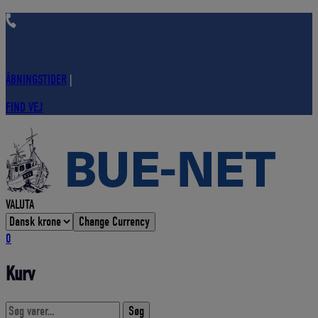
Hop
til
indholdet
ÅBNINGSTIDER
|
FIND VEJ
VALUTA
Change Currency
0
Kurv
Søg
Søg