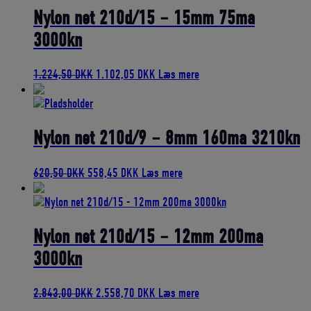
Nylon net 210d/15 – 15mm 75ma
3000kn
Den
Den
1.224,50
DKK
1.102,05
DKK
Læs mere
oprindelige
aktuelle
pris
pris
var:
er:
1.224,50 DKK.
1.102,05 DKK.
Nylon net 210d/9 – 8mm 160ma 3210kn
Den
Den
620,50
DKK
558,45
DKK
Læs mere
oprindelige
aktuelle
pris
pris
var:
er:
620,50 DKK.
558,45 DKK.
Nylon net 210d/15 – 12mm 200ma
3000kn
Den
Den
2.843,00
DKK
2.558,70
DKK
Læs mere
oprindelige
aktuelle