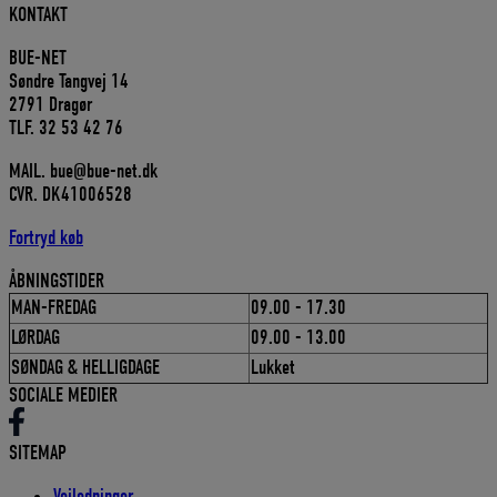
KONTAKT
pris
pris
var:
er:
BUE-NET
2.843,00 DKK.
2.558,70 DKK.
Søndre Tangvej 14
2791 Dragør
TLF. 32 53 42 76
MAIL. bue@bue-net.dk
CVR. DK41006528
Fortryd køb
ÅBNINGSTIDER
MAN-FREDAG
09.00 - 17.30
LØRDAG
09.00 - 13.00
SØNDAG & HELLIGDAGE
Lukket
SOCIALE MEDIER
SITEMAP
Vejledninger