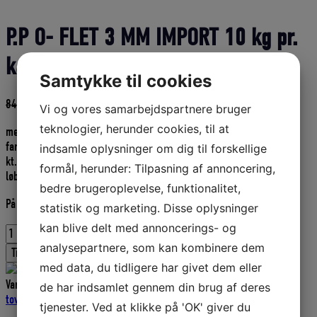
P.P O- FLET 3 MM IMPORT 10 kg pr.
kasse
Samtykke til cookies
Den
Den
840,00
DKK
756,00
DKK
Vi og vores samarbejdspartnere bruger
oprindelige
aktuelle
teknologier, herunder cookies, til at
medløber 3 mm.
pris
pris
farve hvid
var:
er:
indsamle oplysninger om dig til forskellige
kt. = 10 kg
840,00 DKK.
756,00 DKK.
formål, herunder: Tilpasning af annoncering,
løbelængde ca. 250 meter pr. kg
bedre brugeroplevelse, funktionalitet,
På lager
statistik og marketing. Disse oplysninger
kan blive delt med annoncerings- og
P.P
O-
analysepartnere, som kan kombinere dem
Tilføj til kurv
FLET
med data, du tidligere har givet dem eller
3
Varenummer (SKU):
5230
Kategorier:
Fletliner
,
Medløber
,
Liner og
de har indsamlet gennem din brug af deres
MM
tovværk
,
Fiskeriudstyr
IMPORT
tjenester. Ved at klikke på 'OK' giver du