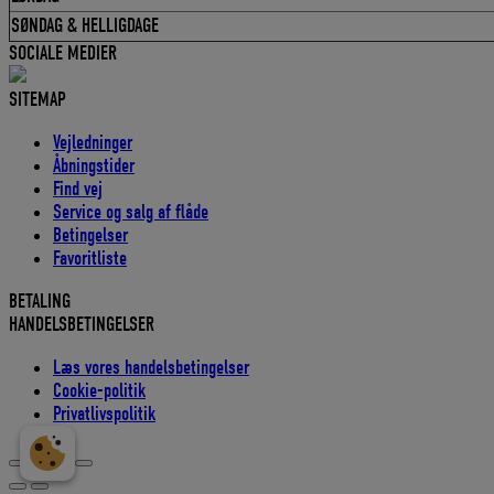
SØNDAG & HELLIGDAGE
SOCIALE MEDIER
SITEMAP
Vejledninger
Åbningstider
Find vej
Service og salg af flåde
Betingelser
Favoritliste
BETALING
HANDELSBETINGELSER
Læs vores handelsbetingelser
Cookie-politik
Privatlivspolitik