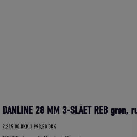
DANLINE 28 MM 3-SLÅET REB grøn, ru
Den
Den
2.215,00
DKK
1.993,50
DKK
oprindelige
aktuelle