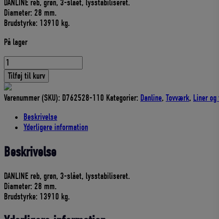
DANLINE reb, grøn, 3-slået, lysstabiliseret.
pris
pris
Diameter: 28 mm.
var:
er:
Brudstyrke: 13910 kg.
2.215,00 DKK.
1.993,50 DKK.
På lager
DANLINE
28
Tilføj til kurv
MM
3-
Varenummer (SKU):
D762528-110
Kategorier:
Danline
,
Tovværk
,
Liner og
SLÅET
REB
Beskrivelse
grøn,
Yderligere information
ruller
a
Beskrivelse
110
m.
antal
DANLINE reb, grøn, 3-slået, lysstabiliseret.
Diameter: 28 mm.
Brudstyrke: 13910 kg.