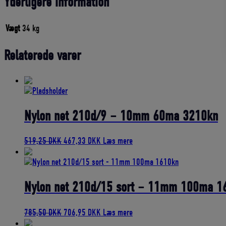
Yderligere information
Vægt
34 kg
Relaterede varer
Nylon net 210d/9 – 10mm 60ma 3210kn
Den
Den
519,25
DKK
467,33
DKK
Læs mere
oprindelige
aktuelle
pris
pris
var:
er:
519,25 DKK.
467,33 DKK.
Nylon net 210d/15 sort – 11mm 100ma 1
Den
Den
785,50
DKK
706,95
DKK
Læs mere
oprindelige
aktuelle