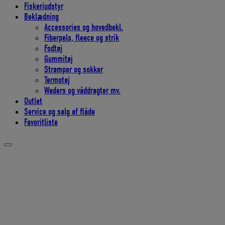
Fiskeriudstyr
Beklædning
Accessories og hovedbekl.
Fiberpels, fleece og strik
Fodtøj
Gummitøj
Strømper og sokker
Termotøj
Waders og våddragter mv.
Outlet
Service og salg af flåde
Favoritliste