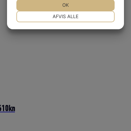
JA
NEJ
OK
JA
NEJ
NØDVENDIGE
PRÆFERENCER
AFVIS ALLE
JA
NEJ
JA
NEJ
MARKETING
STATISTIK
610kn