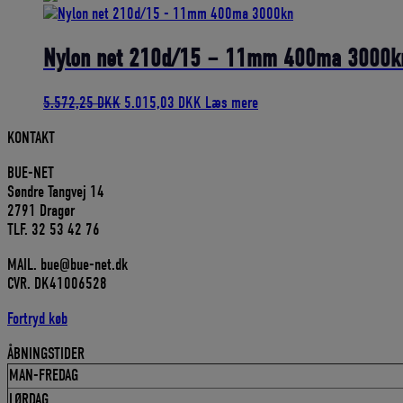
pris
pris
var:
er:
785,50 DKK.
706,95 DKK.
Nylon net 210d/15 – 11mm 400ma 3000k
Den
Den
5.572,25
DKK
5.015,03
DKK
Læs mere
oprindelige
aktuelle
KONTAKT
pris
pris
var:
er:
BUE-NET
5.572,25 DKK.
5.015,03 DKK.
Søndre Tangvej 14
2791 Dragør
TLF. 32 53 42 76
MAIL. bue@bue-net.dk
CVR. DK41006528
Fortryd køb
ÅBNINGSTIDER
MAN-FREDAG
LØRDAG