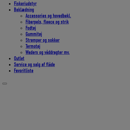
Fiskeriudstyr
Beklædning
Accessories og hovedbekl.
Fiberpels, fleece og strik
Fodtøj
Gummitøj
Strømper og sokker
Termotøj
Waders og våddragter mv.
Outlet
Service og salg af flåde
Favoritliste