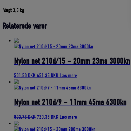
Vægt
3,5 kg
Relaterede varer
Nylon net 210d/15 – 20mm 23ma 3000kn
Den
Den
501,50
DKK
451,35
DKK
Læs mere
oprindelige
aktuelle
pris
pris
var:
er:
501,50 DKK.
451,35 DKK.
Nylon net 210d/9 – 11mm 45ma 6300kn
Den
Den
803,75
DKK
723,38
DKK
Læs mere
oprindelige
aktuelle
pris
pris