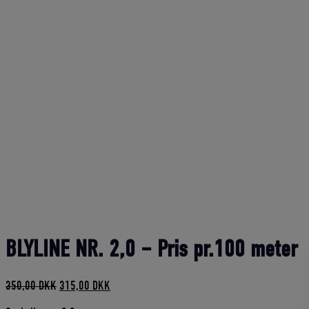
BLYLINE NR. 2,0 – Pris pr.100 meter
Den
Den
350,00
DKK
315,00
DKK
oprindelige
aktuelle