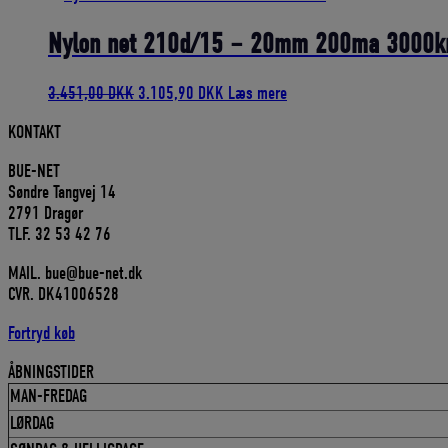
var:
er:
803,75 DKK.
723,38 DKK.
Nylon net 210d/15 – 20mm 200ma 3000k
Den
Den
3.451,00
DKK
3.105,90
DKK
Læs mere
oprindelige
aktuelle
KONTAKT
pris
pris
var:
er:
BUE-NET
3.451,00 DKK.
3.105,90 DKK.
Søndre Tangvej 14
2791 Dragør
TLF. 32 53 42 76
MAIL. bue@bue-net.dk
CVR. DK41006528
Fortryd køb
ÅBNINGSTIDER
MAN-FREDAG
LØRDAG