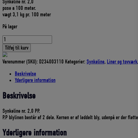
Synkeline nr. 2,0
pris
pris
pose a 100 meter.
var:
er:
vægt 3,1 kg pr. 100 meter
350,00 DKK.
315,00 DKK.
På lager
BLYLINE
NR.
Tilføj til kurv
2,0
-
Varenummer (SKU):
D234003110
Kategorier:
Synkeline
,
Liner og tovværk
Pris
pr.100
Beskrivelse
meter
Yderligere information
antal
Beskrivelse
Synkeline nr. 2,0 PP.
P.P blylinen består af 2 dele. Kernen er af leddelt bly, udenpå er der flett
Yderligere information