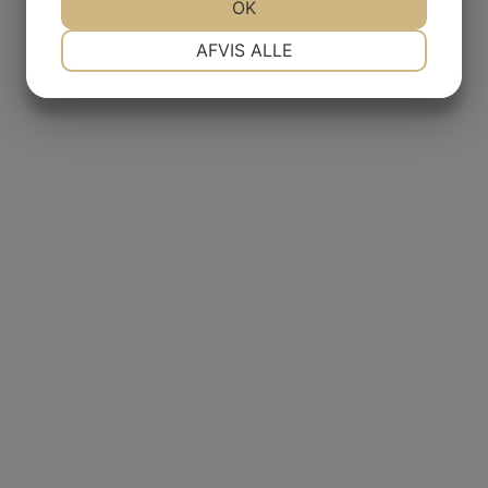
JA
NEJ
OK
JA
NEJ
NØDVENDIGE
PRÆFERENCER
AFVIS ALLE
JA
NEJ
JA
NEJ
MARKETING
STATISTIK