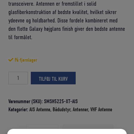
transceivere. Antennen er fremstillet i solid
glasfiberkonstruktion af bedste kvalitet, hvilket sikrer
ydeevne og holdbarhed. Disse fordele kombineret med
den flotte Galaxy højglans finish giver den bedste antenne
til formålet.
På fjernlager
Shakespeare
TILFØJ TIL KURV
5225-
XT-
AIS
Varenummer (SKU):
SMSH5225-XT-AIS
Galaxy
Kategorier:
AIS Antenne
,
Bådudstyr
,
Antenner
,
VHF Antenne
AIS
Antenne
Beskrivelse
Yderligere information
2,4m