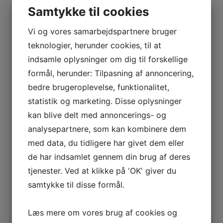
Samtykke til cookies
6dB
2,4
Beskrivelse
Vi og vores samarbejdspartnere bruger
M
teknologier, herunder cookies, til at
antal
Messing og kobberelementer
indsamle oplysninger om dig til forskellige
Højglans, ikke-gulende polyurethan finish
formål, herunder: Tilpasning af annoncering,
bedre brugeroplevelse, funktionalitet,
Rustfrit stålrør med 1″- 14mm gevind
statistik og marketing. Disse oplysninger
Inklusive 6m RG-8/X “Low-Loss” kabel samt PL-259-stik
kan blive delt med annoncerings- og
Foreslået montering: 4187 eller 5187
analysepartnere, som kan kombinere dem
med data, du tidligere har givet dem eller
de har indsamlet gennem din brug af deres
Relaterede varer
tjenester. Ved at klikke på 'OK' giver du
samtykke til disse formål.
Læs mere om vores brug af cookies og