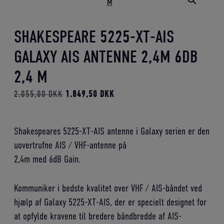
SHAKESPEARE 5225-XT-AIS
GALAXY AIS ANTENNE 2,4M 6DB
2,4 M
Den
Den
2.055,00
DKK
1.849,50
DKK
oprindelige
aktuelle
pris
pris
Shakespeares 5225-XT-AIS antenne i Galaxy serien er den
var:
er:
uovertrufne AIS / VHF-antenne på
2.055,00 DKK.
1.849,50 DKK.
2,4m med 6dB Gain.
Kommuniker i bedste kvalitet over VHF / AIS-båndet ved
hjælp af Galaxy 5225-XT-AIS, der er specielt designet for
at opfylde kravene til bredere båndbredde af AIS-