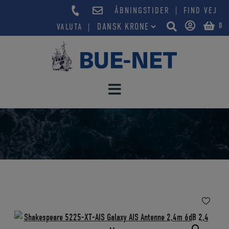
Hop
|
ÅBNINGSTIDER
FIND VEJ
til
0
VALUTA
indholdet