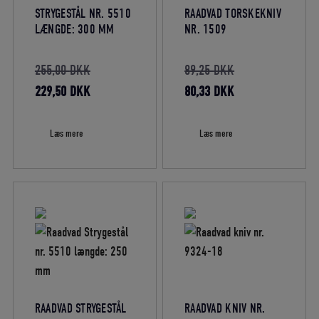
STRYGESTÅL NR. 5510
RAADVAD TORSKEKNIV
LÆNGDE: 300 MM
NR. 1509
Den
Den
255,00
DKK
89,25
DKK
oprindelige
Den
oprindelige
Den
229,50
DKK
80,33
DKK
pris
aktuelle
pris
aktuelle
var:
pris
var:
pris
Læs mere
Læs mere
255,00 DKK.
er:
89,25 DKK.
er:
229,50 DKK.
80,33 DKK.
RAADVAD STRYGESTÅL
RAADVAD KNIV NR.