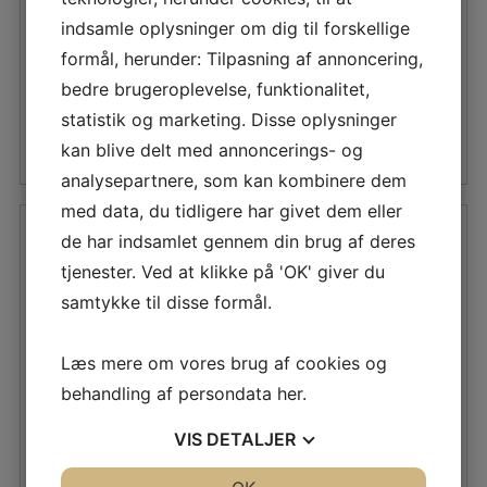
indsamle oplysninger om dig til forskellige
Den
Den
153,00
DKK
147,50
DKK
formål, herunder: Tilpasning af annoncering,
oprindelige
Den
oprindelige
Den
137,70
DKK
132,75
DKK
bedre brugeroplevelse, funktionalitet,
pris
aktuelle
pris
aktuelle
statistik og marketing. Disse oplysninger
var:
pris
var:
pris
Læs mere
Læs mere
kan blive delt med annoncerings- og
153,00 DKK.
er:
147,50 DKK.
er:
analysepartnere, som kan kombinere dem
137,70 DKK.
132,75 DKK.
med data, du tidligere har givet dem eller
de har indsamlet gennem din brug af deres
tjenester. Ved at klikke på 'OK' giver du
samtykke til disse formål.
Læs mere om vores brug af cookies og
RAADVAD FILETKNIV
RAADVAD FILETKNIV
BLÅ 1510-15
NR. 7510
behandling af persondata
her
.
VIS
DETALJER
Den
Den
103,00
DKK
124,00
DKK
Den
oprindelige
oprindelige
Den
JA
NEJ
JA
NEJ