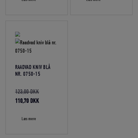
220,00 DKK.
er:
er:
102,00 DKK.
198,00 DKK.
91,80 DKK.
RAADVAD KNIV BLÅ
NR. 0750-15
Den
123,00
DKK
oprindelige
Den
110,70
DKK
pris
aktuelle
var:
pris
Læs mere
123,00 DKK.
er:
110,70 DKK.